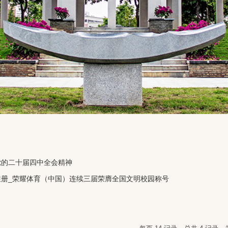
党的二十届四中全会精神
注册_荣耀体育（中国）连续三届荣膺全国文明校园称号