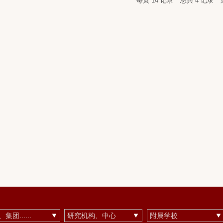
每页
14
记录
总共
4
记录
集团......
研究机构、中心
附属学校