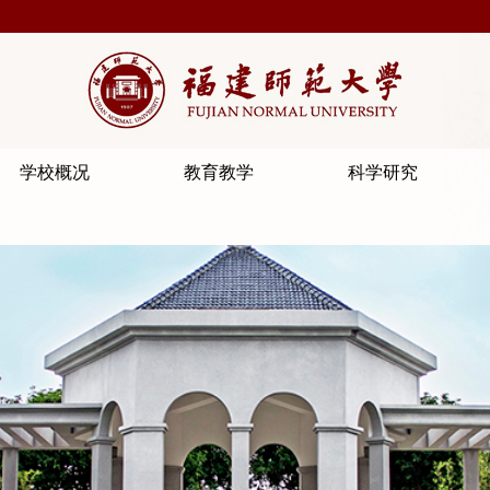
学校概况
教育教学
科学研究